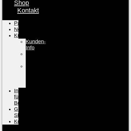
Shop
Kontakt
Partnerübersicht
News
Kunden
Kunden-
Info
FAQ
Kunden
Baden-
Baden
CARD
registrieren
Infos
für
Betriebe
Gutschein-
Shop
Kontakt