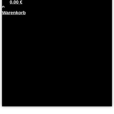
0,00
€
0
Warenkorb
Kunden
Login
Partner
Login
Arbeitgeber
Login
Kunden
Login
Partner
Login
Arbeitgeber
Login