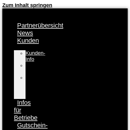
Zum Inhalt springen
Partnerübersicht
News
Kunden
Kunden-
Info
FAQ
Kunden
Baden-
Baden
CARD
registrieren
Infos
für
Betriebe
Gutschein-