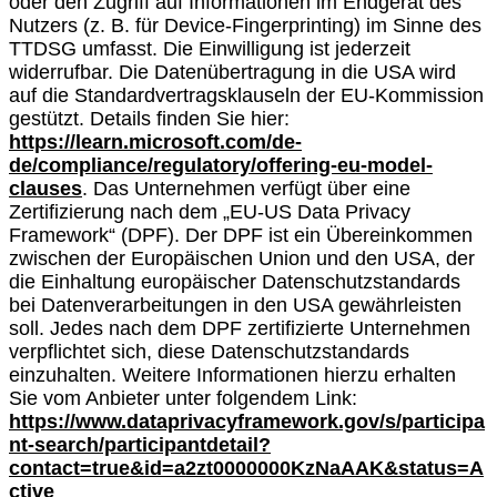
oder den Zugriff auf Informationen im Endgerät des
Nutzers (z. B. für Device-Fingerprinting) im Sinne des
TTDSG umfasst. Die Einwilligung ist jederzeit
widerrufbar. Die Datenübertragung in die USA wird
auf die Standardvertragsklauseln der EU-Kommission
gestützt. Details finden Sie hier:
https://learn.microsoft.com/de-
de/compliance/regulatory/offering-eu-model-
clauses
. Das Unternehmen verfügt über eine
Zertifizierung nach dem „EU-US Data Privacy
Framework“ (DPF). Der DPF ist ein Übereinkommen
zwischen der Europäischen Union und den USA, der
die Einhaltung europäischer Datenschutzstandards
bei Datenverarbeitungen in den USA gewährleisten
soll. Jedes nach dem DPF zertifizierte Unternehmen
verpflichtet sich, diese Datenschutzstandards
einzuhalten. Weitere Informationen hierzu erhalten
Sie vom Anbieter unter folgendem Link:
https://www.dataprivacyframework.gov/s/participa
nt-search/participantdetail?
contact=true&id=a2zt0000000KzNaAAK&status=A
ctive