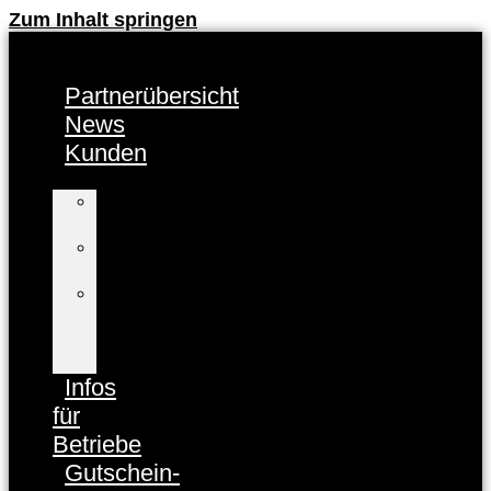
Zum Inhalt springen
Partnerübersicht
News
Kunden
Kunden-
Info
FAQ
Kunden
Baden-
Baden
CARD
registrieren
Infos
für
Betriebe
Gutschein-