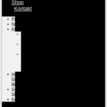
Shop
Kontakt
Partnerübersicht
News
Kunden
Kunden-
Info
FAQ
Kunden
Baden-
Baden
CARD
registrieren
Infos
für
Betriebe
Gutschein-
Shop
Kontakt