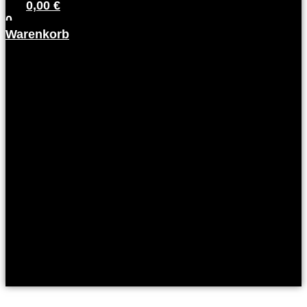
0,00
€
0
Warenkorb
Kunden
Login
Partner
Login
Arbeitgeber
Login
Kunden
Login
Partner
Login
Arbeitgeber
Login