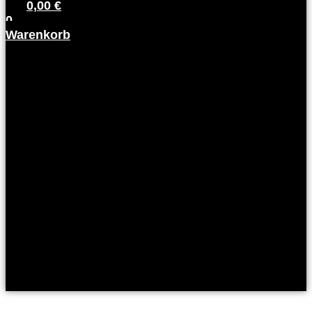
0,00
€
0
Warenkorb
Kunden
Login
Partner
Login
Arbeitgeber
Login
Kunden
Login
Partner
Login
Arbeitgeber
Login