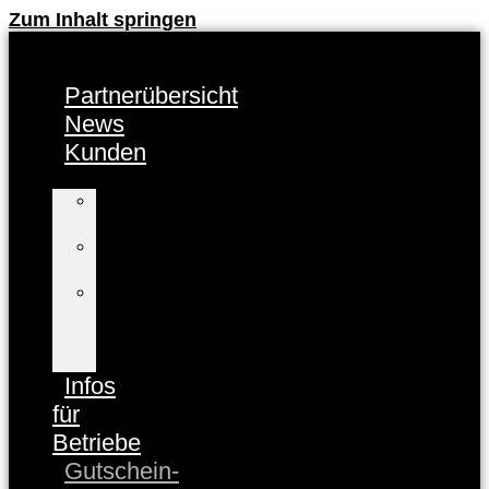
Zum Inhalt springen
Partnerübersicht
News
Kunden
Kunden-
Info
FAQ
Kunden
Baden-
Baden
CARD
registrieren
Infos
für
Betriebe
Gutschein-