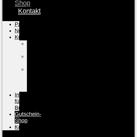
Shop
Kontakt
Partnerübersicht
News
Kunden
Kunden-
Info
FAQ
Kunden
Baden-
Baden
CARD
registrieren
Infos
für
Betriebe
Gutschein-
Shop
Kontakt